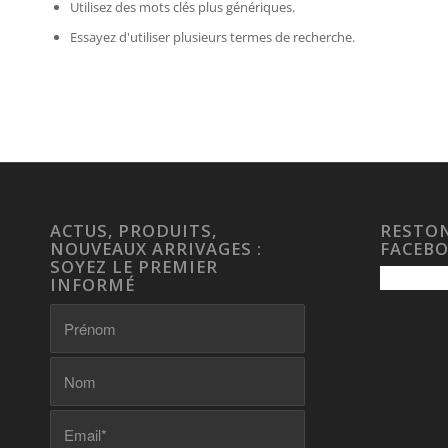
Utilisez des mots clés plus génériques.
Essayez d'utiliser plusieurs termes de recherche.
ACTUS, PRODUITS,
RESTON
NOUVEAUX ARRIVAGES :
FACEB
SOYEZ LE PREMIER
INFORMÉ