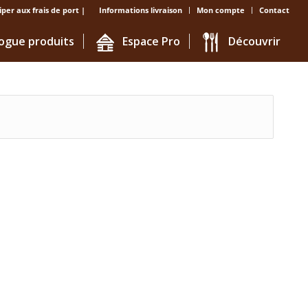
iper aux frais de port |
Informations livraison
Mon compte
Contact
ogue produits
Espace Pro
Découvrir