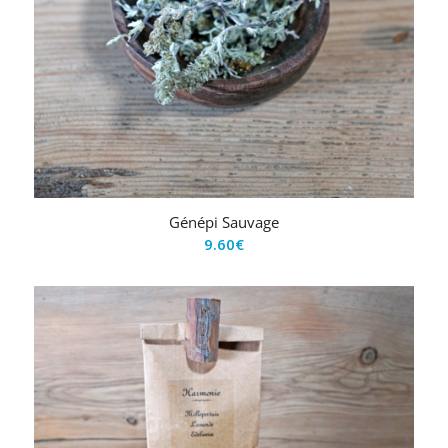
Génépi Sauvage
9.60
€