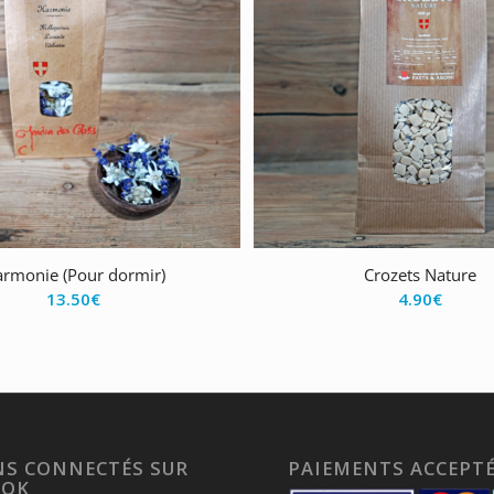
rmonie (Pour dormir)
Crozets Nature
13.50
€
4.90
€
S CONNECTÉS SUR
PAIEMENTS ACCEPT
OOK