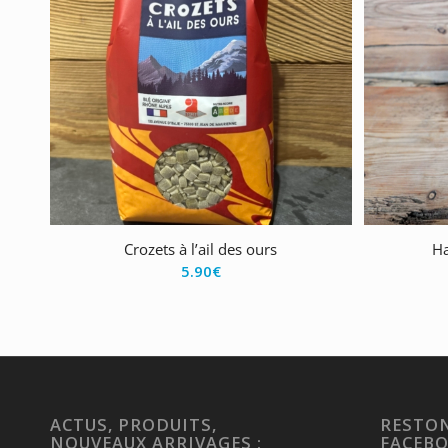
Crozets à l’ail des ours
Ha
5.90
€
ACTUS, PRODUITS,
RESTON
NOUVEAUX ARRIVAGES :
FACEB