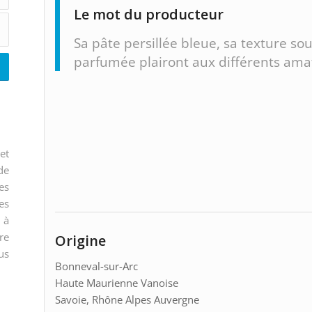
Le mot du producteur
Sa pâte persillée bleue, sa texture so
parfumée plairont aux différents am
et
de
es
es
 à
re
Origine
us
Bonneval-sur-Arc
Haute Maurienne Vanoise
Savoie, Rhône Alpes Auvergne