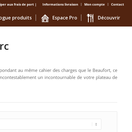
iper aux frais de port |
Informations livraison
Mon compte
Contact
ogue produits
Espace Pro
Découvrir
rc
répondant au même cahier des charges que le Beaufort, ce
 incontestablement un incontournable de votre plateau de