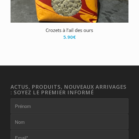
Crozets à l’ail des ours
5.90
€
ACTUS, PRODUITS, NOUVEAUX ARRIVAGES
: SOYEZ LE PREMIER INFORMÉ