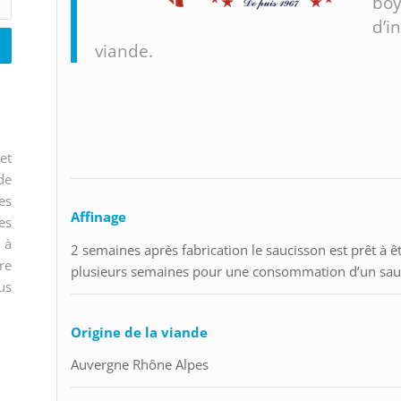
boy
d’i
viande.
et
de
es
Affinage
es
 à
2 semaines après fabrication le saucisson est prêt à ê
re
plusieurs semaines pour une consommation d’un sauc
us
Origine de la viande
Auvergne Rhône Alpes