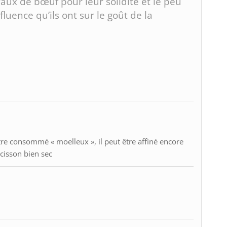
aux de bœuf pour leur solidité et le peu
nfluence qu’ils ont sur le goût de la
tre consommé « moelleux », il peut être affiné encore
isson bien sec