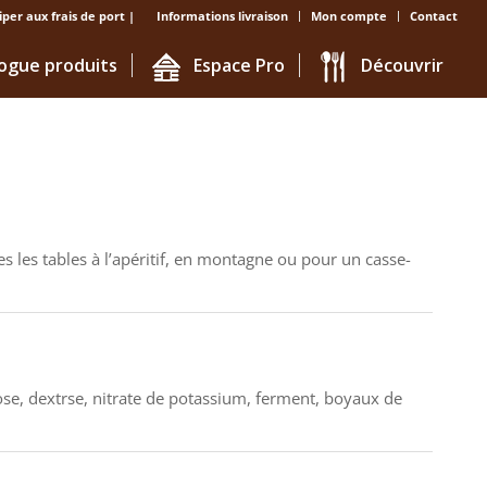
iper aux frais de port |
Informations livraison
Mon compte
Contact
ogue produits
Espace Pro
Découvrir
es les tables à l’apéritif, en montagne ou pour un casse-
ctose, dextrse, nitrate de potassium, ferment, boyaux de