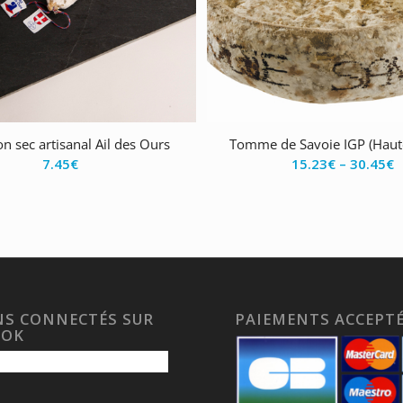
n sec artisanal Ail des Ours
Tomme de Savoie IGP (Haute
7.45
€
15.23
€
–
30.45
€
S CONNECTÉS SUR
PAIEMENTS ACCEPT
OOK