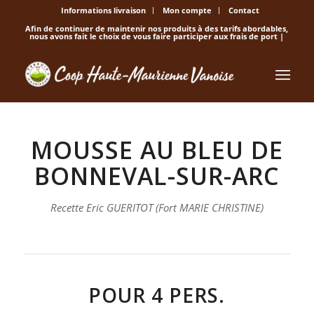
Informations livraison
Mon compte
Contact
Afin de continuer de maintenir nos produits à des tarifs abordables,
nous avons fait le choix de vous faire participer aux frais de port |
MOUSSE AU BLEU DE
BONNEVAL-SUR-ARC
Recette Eric GUERITOT (Fort MARIE CHRISTINE)
POUR 4 PERS.