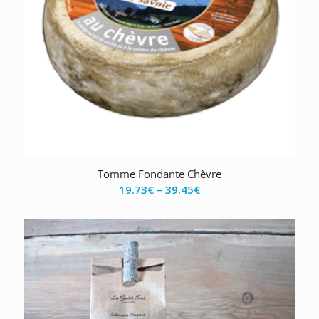
Tomme Fondante Chèvre
19.73
€
–
39.45
€