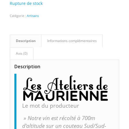
Rupture de stock
Catégorie :
Artisans
Description
Informations complémentaires
Avis (0)
Description
Le mot du producteur
» Notre vin est récolté à 700m
d’altitude sur un couteau Sud/Sud-