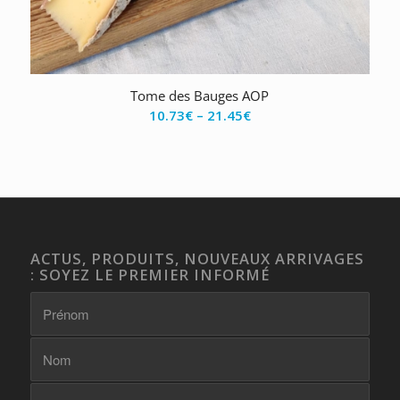
Tome des Bauges AOP
10.73
€
–
21.45
€
ACTUS, PRODUITS, NOUVEAUX ARRIVAGES
: SOYEZ LE PREMIER INFORMÉ